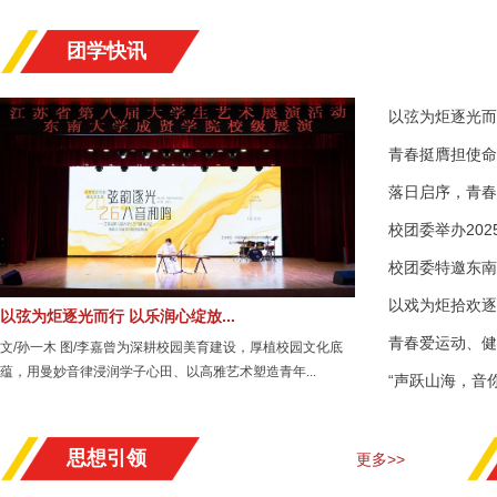
团学快讯
以弦为炬逐光而行
青春挺膺担使命 
落日启序，青春赴
校团委举办202
校团委特邀东南
以戏为炬拾欢逐光
以弦为炬逐光而行 以乐润心绽放...
青春爱运动、健康
文/孙一木 图/李嘉曾为深耕校园美育建设，厚植校园文化底
蕴，用曼妙音律浸润学子心田、以高雅艺术塑造青年...
“声跃山海，音你
思想引领
更多>>