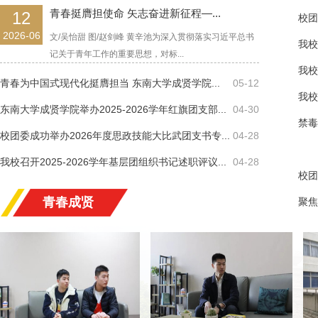
青春挺膺担使命 矢志奋进新征程—...
12
校团
2026-06
文/吴怡甜 图/赵剑峰 黄辛池为深入贯彻落实习近平总书
我校
记关于青年工作的重要思想，对标...
我校
青春为中国式现代化挺膺担当 东南大学成贤学院...
05-12
我校
东南大学成贤学院举办2025-2026学年红旗团支部...
04-30
禁毒
校团委成功举办2026年度思政技能大比武团支书专...
04-28
我校召开2025-2026学年基层团组织书记述职评议...
04-28
校团
青春成贤
聚焦